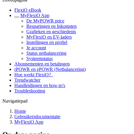
FlexiO eBook
MyFlexiO App
De MyPOWR price
Besparingen en Inkomsten
Grafieken en geschiedenis
MyFlexiO en EV-laders
Instellingen en profiel
Je account
Status netbalancering
Systeemstatus
Abonnementen en betalingen
rPOWR en ePOWR (Netbalancering)
Hoe werkt FlexiO?
Trendwatcher
Handleidingen en how-to's
Troubleshooting
Navigatiepad
Home
Gebruikersdocumentatie
MyFlexiO App