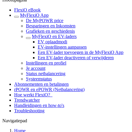
FlexiO eBook
MyFlexiO App
De MyPOWR price
Besparingen en Inkomsten
Grafieken en geschiedenis
MyFlexiO en EV-laders
EV oplaadmodi
EV-instellingen aanpassen
Een EV-lader toevoegen in de MyFlexiO App
Een EV-lader deactiveren of verwijderen
Instellingen en profiel
Je account
Status netbalancering
Systeemstatus
Abonnementen en betalingen
rPOWR en ePOWR (Netbalancering)
Hoe werkt FlexiO?
Trendwatcher
Handleidingen en how-to's
Troubleshooting
Navigatiepad
Home