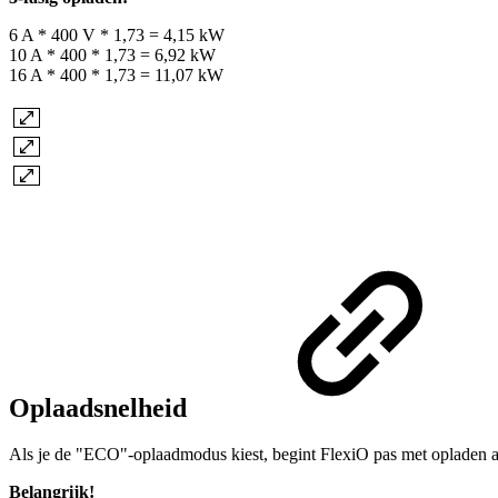
6 A * 400 V * 1,73 = 4,15 kW
10 A * 400 * 1,73 = 6,92 kW
16 A * 400 * 1,73 = 11,07 kW
Oplaadsnelheid
Als je de "ECO"-oplaadmodus kiest, begint FlexiO pas met opladen als d
Belangrijk!