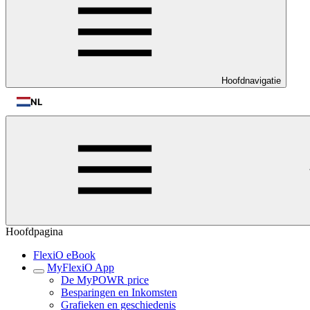
Hoofdnavigatie
NL
Hoofdpagina
FlexiO eBook
MyFlexiO App
De MyPOWR price
Besparingen en Inkomsten
Grafieken en geschiedenis