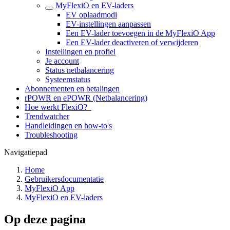
MyFlexiO en EV-laders
EV oplaadmodi
EV-instellingen aanpassen
Een EV-lader toevoegen in de MyFlexiO App
Een EV-lader deactiveren of verwijderen
Instellingen en profiel
Je account
Status netbalancering
Systeemstatus
Abonnementen en betalingen
rPOWR en ePOWR (Netbalancering)
Hoe werkt FlexiO?
Trendwatcher
Handleidingen en how-to's
Troubleshooting
Navigatiepad
Home
Gebruikersdocumentatie
MyFlexiO App
MyFlexiO en EV-laders
Op deze pagina