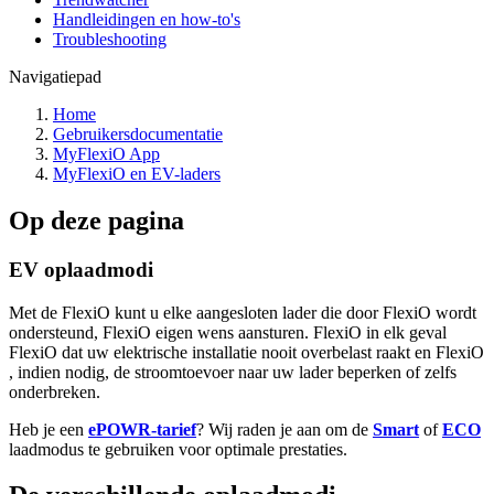
Handleidingen en how-to's
Troubleshooting
Navigatiepad
Home
Gebruikersdocumentatie
MyFlexiO App
MyFlexiO en EV-laders
Op deze pagina
EV oplaadmodi
Met de FlexiO kunt u elke aangesloten lader die door FlexiO wordt
ondersteund, FlexiO eigen wens aansturen. FlexiO in elk geval
FlexiO dat uw elektrische installatie nooit overbelast raakt en FlexiO
, indien nodig, de stroomtoevoer naar uw lader beperken of zelfs
onderbreken.
Heb je een
ePOWR-tarief
? Wij raden je aan om de
Smart
of
ECO
laadmodus te gebruiken voor optimale prestaties.