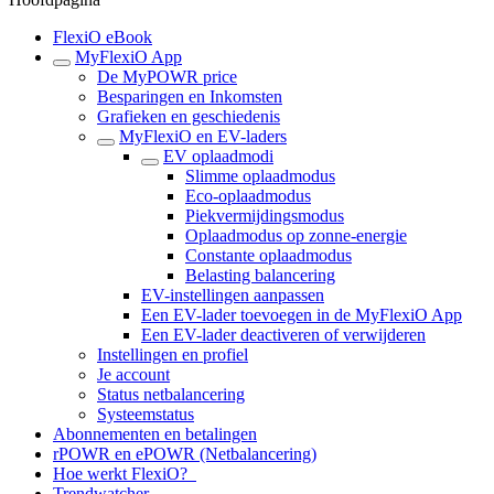
FlexiO eBook
MyFlexiO App
De MyPOWR price
Besparingen en Inkomsten
Grafieken en geschiedenis
MyFlexiO en EV-laders
EV oplaadmodi
Slimme oplaadmodus
Eco-oplaadmodus
Piekvermijdingsmodus
Oplaadmodus op zonne-energie
Constante oplaadmodus
Belasting balancering
EV-instellingen aanpassen
Een EV-lader toevoegen in de MyFlexiO App
Een EV-lader deactiveren of verwijderen
Instellingen en profiel
Je account
Status netbalancering
Systeemstatus
Abonnementen en betalingen
rPOWR en ePOWR (Netbalancering)
Hoe werkt FlexiO?
Trendwatcher